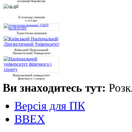
асоціація Каравелла
Естонська гімназія
у м.Сауе
Туристична компанія
Київський Національній
Лінгвістичний Університет
Національний університет
фізичного і спорту
Ви знаходитесь тут:
Розк
Версія для ПК
ВВЕХ