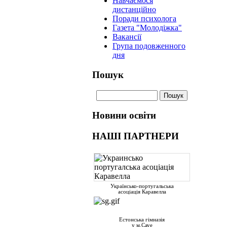
Навчаємося
дистанційно
Поради психолога
Газета "Молодіжка"
Вакансії
Група подовженного
дня
Пошук
Новини освіти
НАШІ ПАРТНЕРИ
Українсько-португальська
асоціація Каравелла
Естонська гімназія
у м.Сауе