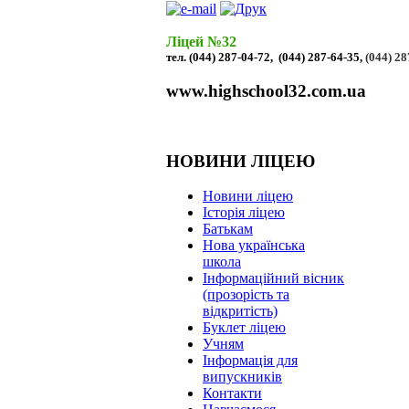
Ліцей №32
тел. (044) 287-04-72, (044) 287-64-35,
(044) 28
www.highschool32.com.ua
НОВИНИ ЛІЦЕЮ
Новини ліцею
Історія ліцею
Батькам
Нова українська
школа
Інформаційний вісник
(прозорість та
відкритість)
Буклет ліцею
Учням
Інформація для
випускників
Контакти