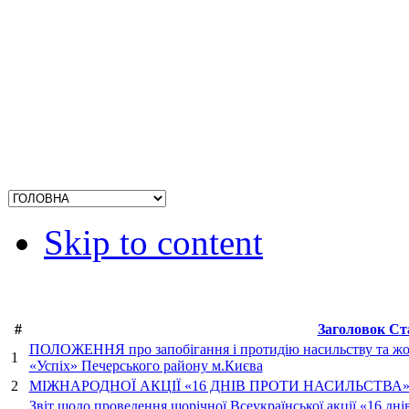
Skip to content
#
Заголовок Ст
ПОЛОЖЕННЯ про запобігання і протидію насильству та жо
1
«Успіх» Печерського району м.Києва
2
МІЖНАРОДНОЇ АКЦІЇ «16 ДНІВ ПРОТИ НАСИЛЬСТВА» 25.
Звіт щодо проведення щорічної Всеукраїнської акції «16 дні