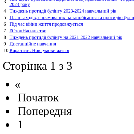
3
2023 року
4
Тиждень протидії булінгу 2023-2024 навчальний рік
5
План заходів, спрямованих на запобігання та протидію булі
6
Під час війни життя продовжується
7
#СтопНасильство
8
Тиждень протидії булінгу на 2021-2022 навчальний рік
9
Дистанційне навчання
10
Карантин. Нові умови життя
Сторінка 1 з 3
«
Початок
Попередня
1