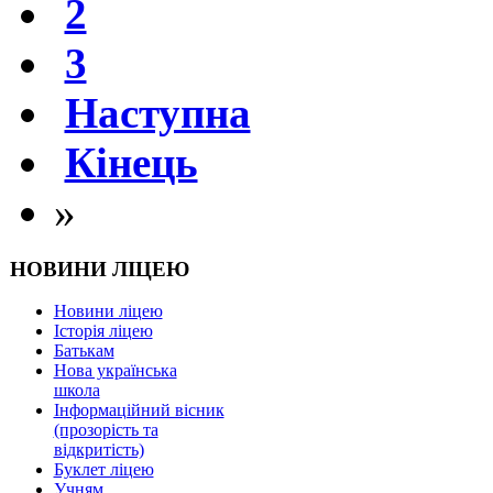
2
3
Наступна
Кінець
»
НОВИНИ ЛІЦЕЮ
Новини ліцею
Історія ліцею
Батькам
Нова українська
школа
Інформаційний вісник
(прозорість та
відкритість)
Буклет ліцею
Учням